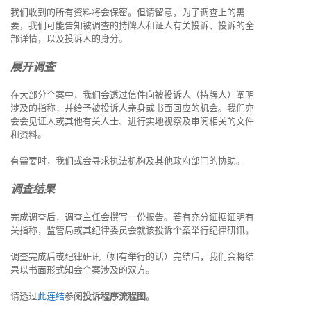
我们收到的所有资料将会保密。但请留意，为了调查上的需
要，我们可能告知被调查的持牌人和证人有关投诉、投诉的全
部详情，以及投诉人的身分。
展开调查
在大部分个案中，我们会透过信件向被投诉人（持牌人）阐明
涉及的指称，并给予被投诉人亲身或书面回应的机会。我们亦
会会见证人或其他有关人士、进行实地视察及审阅相关的文件
和资料。
有需要时，我们或会寻求执法机构及其他政府部门的协助。
调查结果
完成调查后，调查主任会撰写一份报告。若有充分证据证明有
关指称，监管局或其纪律委员会就该投诉个案举行纪律研讯。
调查完成后或纪律研讯（如有举行的话）完结后，我们会将结
果以书面形式知会个案涉及的双方。
请透过
此连结
参阅
投诉程序流程图
。