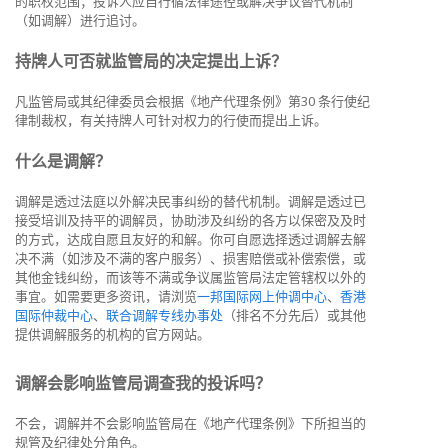
的职权范围；投诉人应自行循法律途径或解决争议替代机制
（如调解）进行追讨。
持牌人可否就监管局的决定提出上诉？
凡监管局或其纪律委员会根据《地产代理条例》第30 条行使纪
律制裁权，有关持牌人可针对权力的行使而提出上诉。
什么是调解？
调解是透过法庭以外解决民事纠纷的替代机制。调解是透过已
接受培训及持平的调解员，协助涉及纠纷的各方以保密及及时
的方式，达成自愿且友好的和解。你可自愿选择透过调解去解
决不满（如涉及不满的客户服务）、损害赔偿或补偿索偿，或
其他金钱纠纷，而该等不满或争议属监管局法定管辖权以外的
事宜。如需要更多资讯，请浏览
一邦国际网上仲调中心
、
香港
国际仲裁中心
、
联合调解专线办事处
（排名不分先后）或其他
提供调解服务的机构的官方网站。
调解会影响监管局调查我的投诉吗？
不会，调解并不会影响监管局在《地产代理条例》下所担当的
规管及纪律处分角色。