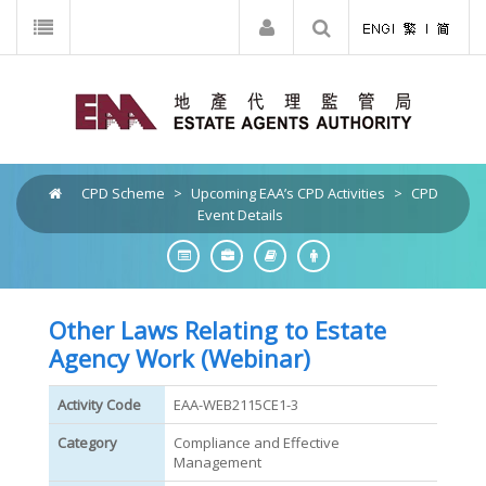
CPD Scheme
>
Upcoming EAA’s CPD Activities
>
CPD
Event Details
Other Laws Relating to Estate
Agency Work (Webinar)
Activity Code
EAA-WEB2115CE1-3
Category
Compliance and Effective
Management