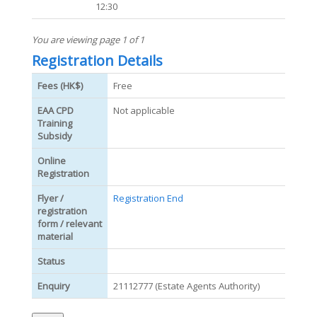
12:30
You are viewing page 1 of 1
Registration Details
Fees (HK$)
Free
EAA CPD
Not applicable
Training
Subsidy
Online
Registration
Flyer /
Registration End
registration
form / relevant
material
Status
Enquiry
21112777 (Estate Agents Authority)