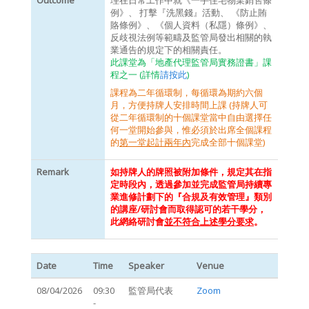
Outcome
理在日常工作中就《一手住宅物業銷售條
例》、 打擊『洗黑錢』活動、 《防止賄
賂條例》、《個人資料（私隱）條例》、
反歧視法例等範疇及監管局發出相關的執
業通告的規定下的相關責任。
此課堂為「地產代理監管局實務證書」課
程之一 (詳情
請按此
)
課程為二年循環制，每循環為期約六個
月，方便持牌人安排時間上課 (持牌人可
從二年循環制的十個課堂當中自由選擇任
何一堂開始參與，惟必須於出席全個課程
的
第一堂起計兩年內
完成全部十個課堂)
Remark
如持牌人的牌照被附加條件，規定其在指
定時段內，透過參加並完成監管局持續專
業進修計劃下的『合規及有效管理』類別
的講座/研討會而取得認可的若干學分，
此網絡研討會
並不符合上述學分要求
。
Date
Time
Speaker
Venue
08/04/2026
09:30
監管局代表
Zoom
-