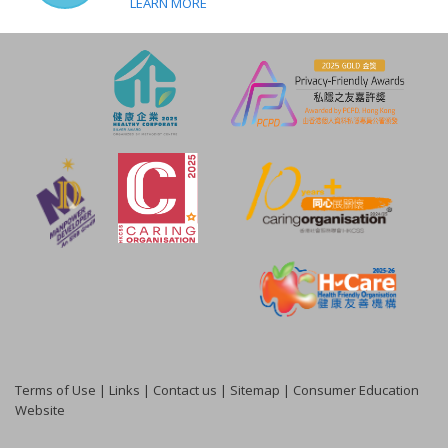
LEARN MORE
Terms of Use
|
Links
|
Contact us
|
Sitemap
|
Consumer Education
Website