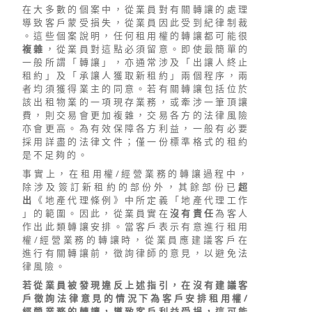
在 大 多 數 的 個 案 中 ， 從 業 員 對 有 關 轉 讓 的 處 理
導 致 客 戶 蒙 受 損 失 ， 從 業 員 因 此 受 到 紀 律 制 裁
。 這 些 個 案 說 明 ， 任 何 租 用 權 的 轉 讓 都 可 能 很
複 雜
， 從 業 員 對 這 點 必 須 留 意 。 即 使 最 簡 單 的
一 般 所 謂 「 轉 讓 」 ， 亦 通 常 涉 及 「 出 讓 人 終 止
租 約 」 及 「 承 讓 人 獲 取 新 租 約 」 兩 個 程 序 ， 兩
者 均 須 獲 得 業 主 的 同 意 。 若 有 關 轉 讓 包 括 位 於
該 出 租 物 業 的 一 項 現 存 業 務 ， 或 牽 涉 一 筆 頂 讓
費 ， 則 交 易 會 更 加 複 雜 ， 交 易 各 方 的 法 律 風 險
亦 會 更 高 。 為 有 效 保 障 各 方 利 益 ， 一 般 有 必 要
採 用 詳 盡 的 法 律 文 件 ； 僅 一 份 標 準 格 式 的 租 約
是 不 足 夠 的 。
事 實 上 ， 在 租 用 權 / 經 營 業 務 的 轉 讓 過 程 中 ，
除 涉 及 簽 訂 新 租 約 的 部 份 外 ， 其 餘 部 份 已
超
出
《 地 產 代 理 條 例 》 中 所 定 義 「 地 產 代 理 工 作
」 的 範 圍 。 因 此 ， 從 業 員 實 在
沒 有 責 任
為 客 人
作 出 此 類 轉 讓 安 排 。 當 客 戶 表 示 有 意 進 行 租 用
權 / 經 營 業 務 的 轉 讓 時 ， 從 業 員 應 建 議 客 戶 在
進 行 有 關 轉 讓 前 ， 徵 詢 律 師 的 意 見 ， 以 避 免 法
律 風 險 。
若 從 業 員 被 發 現 違 反 上 述 指 引 ， 在 沒 有 建 議 客
戶 徵 詢 法 律 意 見 的 情 況 下 為 客 戶 安 排 租 用 權 /
經 營 業 務 的 轉 讓 ， 導 致 客 戶 利 益 受 損 ， 這 可 能