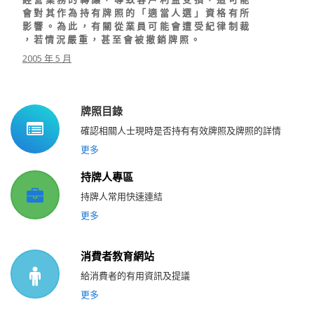
會 對 其 作 為 持 有 牌 照 的 「 適 當 人 選 」 資 格 有 所
影 響 。 為 此 ， 有 關 從 業 員 可 能 會 遭 受 紀 律 制 裁
， 若 情 況 嚴 重 ， 甚 至 會 被 撤 銷 牌 照 。
2005 年 5 月
牌照目錄
確認相關人士現時是否持有有效牌照及牌照的詳情
更多
持牌人專區
持牌人常用快速連結
更多
消費者教育網站
給消費者的有用資訊及提議
更多