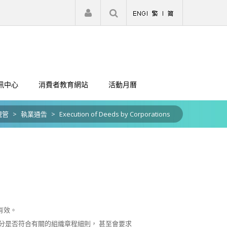
|
註冊
登入
訊中心
消費者教育網站
活動月曆
規管
>
執業通告
>
Execution of Deeds by Corporations
有效。
分是否符合有關的組織章程細則， 甚至會要求