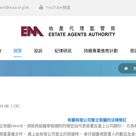
aint@eaa.org.hk
YouTube頻道
牌
規管
投訴
紀律研訊
持續專業進修計劃
資
03-08（ CR）
有關有限公司簽立契據的法律修訂
立契據(deed)，須按其組織章程細則的規定由代表簽署及蓋上公司鋼印， 方為
物業業權文件， 遇上由有限公司簽立的契據時， 會仔細審視簽署人的數目及身