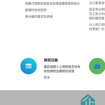
出示董事會
地產代理資訊保安及私隱保護政策與指引
過去曾出現因
經理的有效控制
及之後立約
第40條的要求及表格
細則獲授權
以上修訂相信
府憲報》的《 
牌照目錄
確認相關人士現時是否持有
有效牌照及牌照的詳情
更多