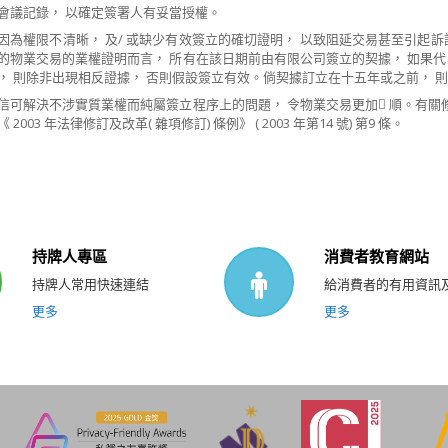
會議記錄， 以確定簽署人有妥當授權。
為權限不清晰， 及/ 或缺少有效簽立的確切證明， 以致阻延交易甚至引起訴訟。立
的物業交易的業權證明而言， 所有在該日期前由有限公司簽立的契據， 如果
， 則除非出現相反證據， 否則假設簽立有效。倘契據訂立在十五年或之前， 
可解決不涉實質業權而純屬簽立程序上的問題， 令物業交易更加 順。有關修訂詳情
2003 年法律修訂及改革( 雜項修訂) 條​​例》 ( 2003 年第14 號) 第9 條。
持牌人專區
消費者教育網站
持牌人常用快速連結
給消費者的有用資訊
更多
更多