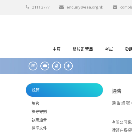
2111 2777
enquiry@eaa.org.hk
compl
主頁
關於監管局
考試
發
規管
通告
通 告 編 號 
規管
操守守則
執業通告
有限公司簽
標準文件
律師在審視