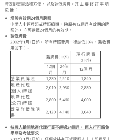
牌安排更靈活和方便， 以及調低牌費。其 主 要 修 訂 事 項
包 括 ： -
增設有效期24個月牌照
申請人申領牌照或牌照續期， 除原有12個月有效期的牌
照外， 亦可選擇24個月的有效期。
調低牌費
2002年1月1日起， 所有牌照費用一律調低30%， 新收費
用如下： -
現 行 牌 費
新牌費(HK$)
(HK$)
12個
24個
12個 月
月
月
營 業 員 牌 照
1,280
2,510
1,840
地 產 代 理
2,010
3,930
2,880
(個 人 )牌 照
地 產 代 理
2,800
5,460
4,000
(公 司 )牌 照
營 業 詳 情 說 明
2,120
4,140
3,040
書
持牌人離開地產代理行業不超過24個月， 再入行可豁免
學歷及考試要求
2002年1月1日起， 任何曾持有正式牌照人士（ 即牌照上