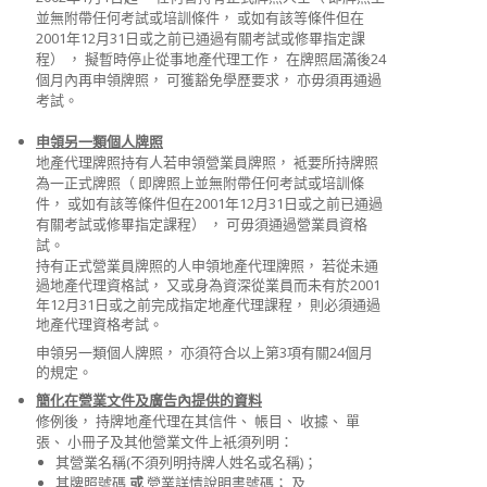
並無附帶任何考試或培訓條件， 或如有該等條件但在
2001年12月31日或之前已通過有關考試或修畢指定課
程） ， 擬暫時停止從事地產代理工作， 在牌照屆滿後24
個月內再申領牌照， 可獲豁免學歷要求， 亦毋須再通過
考試。
申領另一類個人牌照
地產代理牌照持有人若申領營業員牌照， 袛要所持牌照
為一正式牌照（ 即牌照上並無附帶任何考試或培訓條
件， 或如有該等條件但在2001年12月31日或之前已通過
有關考試或修畢指定課程） ， 可毋須通過營業員資格
試。
持有正式營業員牌照的人申領地產代理牌照， 若從未通
過地產代理資格試， 又或身為資深從業員而未有於2001
年12月31日或之前完成指定地產代理課程， 則必須通過
地產代理資格考試。
申領另一類個人牌照， 亦須符合以上第3項有關24個月
的規定。
簡化在營業文件及廣告內提供的資料
修例後， 持牌地產代理在其信件、 帳目、 收據、 單
張、 小冊子及其他營業文件上衹須列明：
其營業名稱(不須列明持牌人姓名或名稱)；
其牌照號碼
或
營業詳情說明書號碼； 及