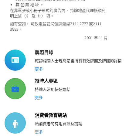
其 營 業 地 址 。
在非單張或小冊子形式的廣告內， 持牌地產代理衹須列
明上述（i） 及（ii） 項。
如有查詢， 可致電監管局發牌熱線2111 2777 或2111
3883。
2001 年 11 月
牌照目錄
確認相關人士現時是否持有有效牌照及牌照的詳情
更多
持牌人專區
持牌人常用快速連結
更多
消費者教育網站
給消費者的有用資訊及提議
更多