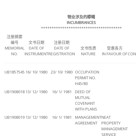
物业涉及的轇轕
INCUMBRANCES
**************************************
注册摘要
编号
文书日期
注册日期
MEMORIAL
DATE OF
DATE OF
文书性质
受惠各方
NO.
INSTRUMENT
REGISTRATION
NATURE
IN FAVOUR OF
CON
UB1857545
16/ 10/ 1980
23/ 10/ 1980
OCCUPATION
PERMIT NO.
H45/80
UB1908018
13/ 12/ 1980
16/ 1/ 1981
DEED OF
MUTUAL
COVENANT
WITH PLANS
UB1908019
13/ 12/ 1980
16/ 1/ 1981
MANAGEMENT
NEAT
AGREEMENT
PROPERTY
MANAGEMENT
SERVICE