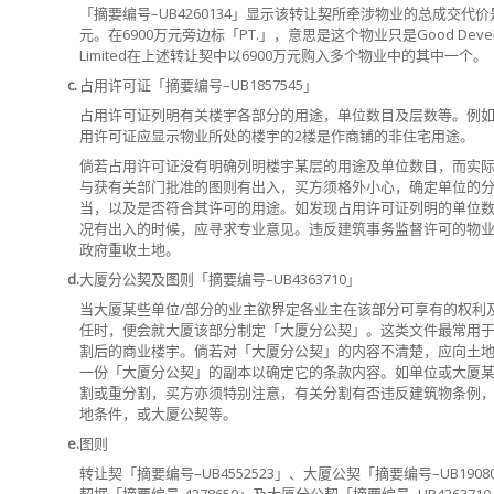
「摘要编号–UB4260134」显示该转让契所牵涉物业的总成交代价是
元。在6900万元旁边标「PT.」，意思是这个物业只是Good Develo
Limited在上述转让契中以6900万元购入多个物业中的其中一个。
c.
占用许可证「摘要编号–UB1857545」
占用许可证列明有关楼宇各部分的用途，单位数目及层数等。例
用许可证应显示物业所处的楼宇的2楼是作商铺的非住宅用途。
倘若占用许可证没有明确列明楼宇某层的用途及单位数目，而实
与获有关部门批准的图则有出入，买方须格外小心，确定单位的
当，以及是否符合其许可的用途。如发现占用许可证列明的单位
况有出入的时候，应寻求专业意见。违反建筑事务监督许可的物
政府重收土地。
d.
大厦分公契及图则「摘要编号–UB4363710」
当大厦某些单位/部分的业主欲界定各业主在该部分可享有的权利
任时，便会就大厦该部分制定「大厦分公契」。这类文件最常用
割后的商业楼宇。倘若对「大厦分公契」的内容不清楚，应向土
一份「大厦分公契」的副本以确定它的条款内容。如单位或大厦
割或重分割，买方亦须特别注意​​，有关分割有否违反建筑物条例
地条件，或大厦公契等。
e.
图则
转让契「摘要编号–UB4552523」、大厦公契「摘要编号–UB1908