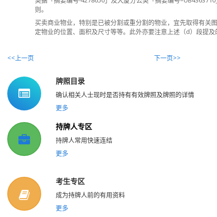
契据「摘要编号-4278650」及大厦分公契「摘要编号–UB436371
则。
买卖商业物业，特别是已被分割或重分割的物业，宜先取得有关
定物业的位置、面积及尺寸等等。此外亦要注意上述（d）段提及
<<上一页
下一页>>
牌照目录
确认相关人士现时是否持有有效牌照及牌照的详情
更多
持牌人专区
持牌人常用快速连结
更多
考生专区
成为持牌人前的有用资料
更多