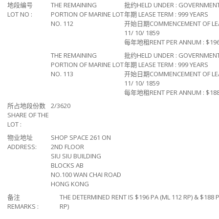
地段编号
THE REMAINING
批约HELD UNDER : GOVERNMENT
LOT NO :
PORTION OF MARINE LOT
年期 LEASE TERM : 999 YEARS
NO. 112
开始日期COMMENCEMENT OF LEA
11/ 10/ 1859
每年地租RENT PER ANNUM : $196
THE REMAINING
批约HELD UNDER : GOVERNMENT
PORTION OF MARINE LOT
年期 LEASE TERM : 999 YEARS
NO. 113
开始日期COMMENCEMENT OF LEA
11/ 10/ 1859
每年地租RENT PER ANNUM : $188
所占地段份数
2/3620
SHARE OF THE
LOT :
物业地址
SHOP SPACE 261 ON
ADDRESS:
2ND FLOOR
SIU SIU BUILDING
BLOCKS AB
NO.100 WAN CHAI ROAD
HONG KONG
备注
THE DETERMINED RENT IS $196 PA (ML 112 RP) & $188 P
REMARKS :
RP)