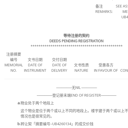
备注
SEE AS
REMARKS:
ME
UB4
等待注册的契约
DEEDS PENDING REGISTRATION
**********************************************
注册摘要
编号
文书日期
交付日期
MEMORIAL
DATE OF
DATE OF
文书性质
受惠各方
NO.
INSTRUMENT
DELIVERY
NATURE
IN FAVOUR OF
CON
──────无NIL ──────
──────登记册末端END OF REGISTER──────
a.
物业处于两个地段上
这个物业是位于两个或以上不同的地段上。楼宇建于两个或以上
情况也是很常见的。
b.
转让契「摘要编号–UB4260134」的成交价钱