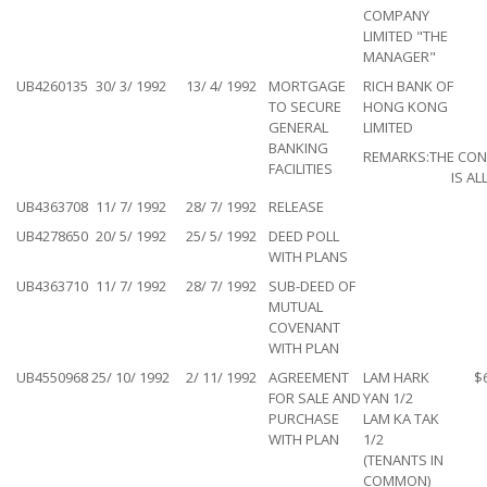
COMPANY
LIMITED "THE
MANAGER"
UB4260135
30/ 3/ 1992
13/ 4/ 1992
MORTGAGE
RICH BANK OF
TO SECURE
HONG KONG
GENERAL
LIMITED
BANKING
REMARKS:
THE CON
FACILITIES
IS AL
UB4363708
11/ 7/ 1992
28/ 7/ 1992
RELEASE
UB4278650
20/ 5/ 1992
25/ 5/ 1992
DEED POLL
WITH PLANS
UB4363710
11/ 7/ 1992
28/ 7/ 1992
SUB-DEED OF
MUTUAL
COVENANT
WITH PLAN
UB4550968
25/ 10/ 1992
2/ 11/ 1992
AGREEMENT
LAM HARK
$
FOR SALE AND
YAN 1/2
PURCHASE
LAM KA TAK
WITH PLAN
1/2
(TENANTS IN
COMMON)