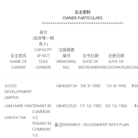
业主资料
OWNER PARTICULARS
**************************************
身分
(如非唯一拥
有人)
CAPACITY
注册摘要
业主姓名
(IF NOT
编号
文书日期
注册日期
NAME OF
SOLE
MEMORIAL
DATE OF
DATE OF
OWNER
OWNER)
NO.
INSTRUMENT
REGISTRATION
CON
GOOD
UB4260134
30/ 3/ 1992
13/ 4/ 1992
$69
DEVELOPMENT
LIMITED
LAM HARK YAN
TENANT IN
UB4552523
17/ 12/ 1992
23/ 12/ 1992
$
COMMON
LAM KA TAK
1/2
TENANT IN
备注REMARKS : ASSIGNMENT WITH PLAN
COMMON
1/2