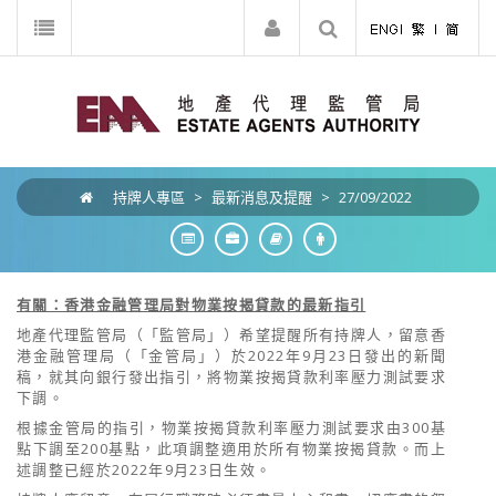
持牌人專區
>
最新消息及提醒
>
27/09/2022
有關：香港金融管理局對物業按揭貸款的最新
指引
地產代理監管局（「監管局」）
希望
提醒
所有持牌人，留意
香
港金融管理局（
「
金管局
」
）於
2022
年
9
月
23
日
發出的新聞
稿，就其向銀行發出指引，將
物業按揭貸款利率壓力測試要求
下調。
根
據金管局
的指引，
物業按揭貸款利率壓力測試要求由
300
基
點下調至
200
基點，此項調整適用於所有物業按揭貸款。而上
述調整已經於
2022
年
9
月
23
日生效。