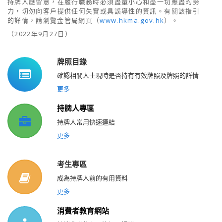
持牌人
應留
意，
在履行職務時必須盡量小心和盡一切應盡的努
力，切勿向
客戶提供
任何
失實或具誤導性的資訊。
有關該指引
的詳情，
請瀏覽金管局網
頁
（
www.hkma.gov.hk
）。
（
2022
年
9
月
27
日）
牌照目錄
確認相關人士現時是否持有有效牌照及牌照的詳情
更多
持牌人專區
持牌人常用快速連結
更多
考生專區
成為持牌人前的有用資料
更多
消費者教育網站