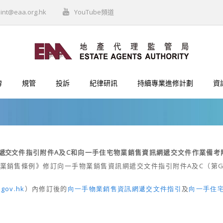
int@eaa.org.hk
YouTube頻道
牌
規管
投訴
紀律研訊
持續專業進修計劃
資
遞交
文件指引附件
A
及
C
和向一手住宅物業銷售資訊網遞交文件作業備考
業銷售條例》
修訂向一手物業銷售資訊網遞交文件指引附件
A
及
C
（第
G
.gov.hk
）
內修訂後
的
向一手物業銷售資訊網遞交文件指引
及
向一手住