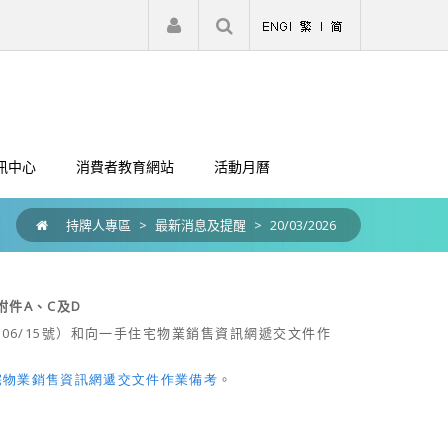
|
註冊
登入
訊中心
消費者教育網站
活動月曆
持牌人專區
>
最新消息及提醒
>
20/03/2026
附件
A
、
C
及
D
06/15
號）和向一手住宅物業銷售資訊網遞交文件作
宅物業銷售資訊網遞交文件作業備考
。