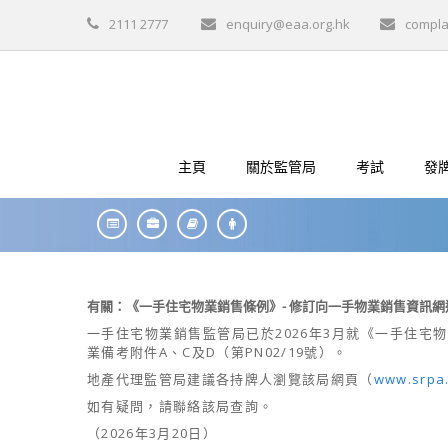
2111 2777
enquiry@eaa.org.hk
compla
主頁
關於監管局
考試
發
有關：《一手住宅物業銷售條例》
-
修訂向一手物業銷售資訊網
一手住宅物業銷售監管局已於
2026
年
3
月就《一手住宅物
業備考附件
A
、
C
及
D
（第
PN02/19
號）。
地產代理監管局建議各持牌人瀏覽該局網頁（
www.srpa
如有疑問
，
請聯絡該
局
查詢
。
（
2026
年
3
月
20
日）