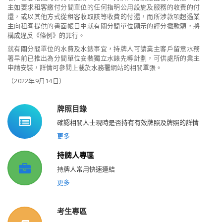
主如要求租客繳付分間單位的任何指明公用設施及服務的收費的付
還，或以其他方式從租客收取該等收費的付還，而所涉款項超過業
主向租客提供的書面帳目中就有關分間單位顯示的經分攤款額，將
構成違反《條例》的罪行。
就有關分間單位的水費及水錶事宜，持牌人可請業主客戶留意水務
署早前已推出為分間單位安裝獨立水錶先導計劃，可供處所的業主
申請安裝，詳情可參閱上載於水務署網站的相關單張。
（
2022
年
9
月
14
日）
牌照目錄
確認相關人士現時是否持有有效牌照及牌照的詳情
更多
持牌人專區
持牌人常用快速連結
更多
考生專區