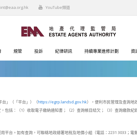
int@eaa.org.hk
YouTube頻道
牌
規管
投訴
紀律研訊
持續專業進修計劃
資
務平台」（「平台」）（
https://egrp.landsd.gov.hk
），便利市民管理及查詢地
，包括：（1）收取電子繳納通知書；（2）查詢帳目結欠；（3）查詢繳款紀
平台。如有查詢，可聯絡地政總署地稅及地價小組（電話：2231 3033；電