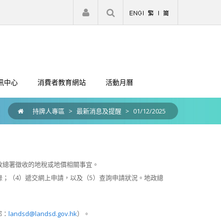
|
註冊
登入
訊中心
消費者教育網站
活動月曆
持牌人專區
>
最新消息及提醒
>
01/12/2025
政總署徵收的地稅或地價相關事宜。
錄；（4）遞交網上申請，以及（5）查詢申請狀況。地政總
郵：
landsd@landsd.gov.hk
）。