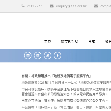
2111 2777
enquiry@eaa.org.hk
compla
主頁
關於監管局
考試
發
有關：地政總署推出「地稅及地價電子服務平台」
地政總署於2025年11月19日推出一站式「地稅及地價電子服
市民可登記帳戶，透過平台處理名下各個帳目的地稅或地價事宜
署會透過平台發出新的繳納通知書，並以電郵提醒用戶繳費。
市民亦可透過「智方便」流動應用程式登記帳戶和登入平台。
平台設有「用戶指南」及「常見問題」欄目，協助用戶掌握和運用