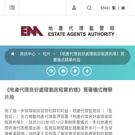
資訊中心
>
短片
>
《地產代理良好處理劏房租賃約章》簽
署儀式精華片段
《地產代理良好處理劏房租賃約章》簽署儀式精華
片段
為了進一步保障劏房弱勢社群的利益，地產代理監管局（「監
管局」）全力推動地產代理業界簽署《地產代理良好處理劏房
租賃約章》，並於
2023
年
9
月
12
日舉辦簽署儀式，多位地產代
理商會代表應邀出席。監管局期望藉此
鼓勵業界多行一步
及
發
揮專業精神，協助業主及租客了解並遵從劏房租務管制的相關