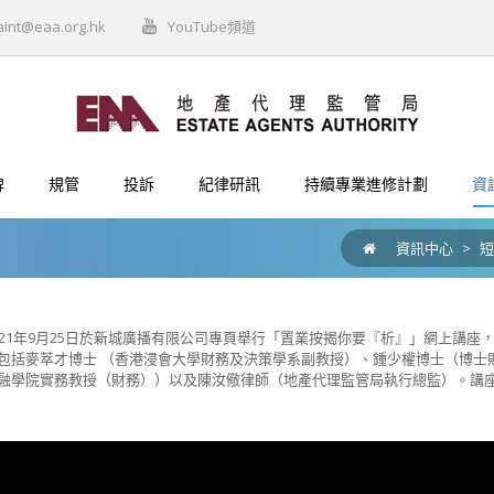
aint@eaa.org.hk
YouTube頻道
牌
規管
投訴
紀律研訊
持續專業進修計劃
資
資訊中心
>
短
021年9月25日於新城廣播有限公司專頁舉行「置業按揭你要『析』」網上講
包括麥萃才博士 （香港浸會大學財務及決策學系副教授）、鍾少權博士（博士
融學院實務教授（財務））以及陳汝儆律師（地產代理監管局執行總監）。講