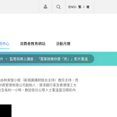
|
註冊
登入
訊中心
消費者教育網站
活動月曆
片
>
監管局網上講座：「置業按揭你要『析』」影片重溫
座，由林潔瑩小姐（新城廣播財經台主持）擔任主持，而
財資管理有限公司創始人、資深銀行家及香港理工大
座全長約一小時，歡迎各位公眾人士重溫當日精彩內