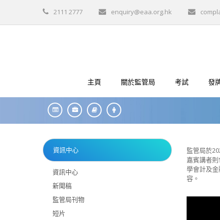
2111 2777
enquiry@eaa.org.hk
compl
主頁
關於監管局
考試
發
資訊中心
監管局於2
嘉賓講者則
學會計及金
資訊中心
容。
新聞稿
監管局刊物
短片