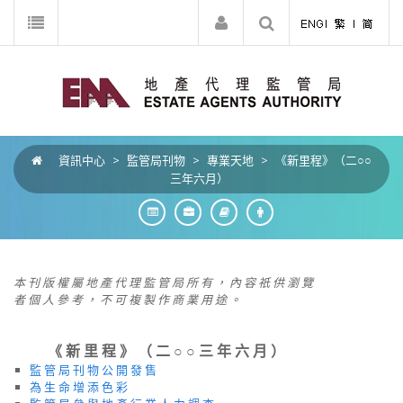
資訊中心
>
監管局刊物
>
專業天地
>
《新里程》（二○○
三年六月）
本 刊 版 權 屬 地 產 代 理 監 管 局 所 有 ， 內 容 祇 供 瀏 覽
者 個 人 參 考 ， 不 可 複 製 作 商 業 用 途 。
《 新 里 程 》 （ 二 ○ ○ 三 年 六 月 ）
監 管 局 刊 物 公 開 發 售
為 生 命 增 添 色 彩