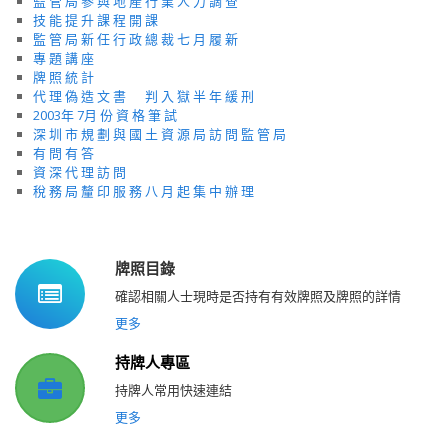
監 管 局 參 與 地 產 行 業 人 力 調 查
技 能 提 升 課 程 開 課
監 管 局 新 任 行 政 總 裁 七 月 履 新
專 題 講 座
牌 照 統 計
代 理 偽 造 文 書 判 入 獄 半 年 緩 刑
2003年 7月 份 資 格 筆 試
深 圳 市 規 劃 與 國 土 資 源 局 訪 問 監 管 局
有 問 有 答
資 深 代 理 訪 問
稅 務 局 釐 印 服 務 八 月 起 集 中 辦 理
牌照目錄
確認相關人士現時是否持有有效牌照及牌照的詳情
更多
持牌人專區
持牌人常用快速連結
更多