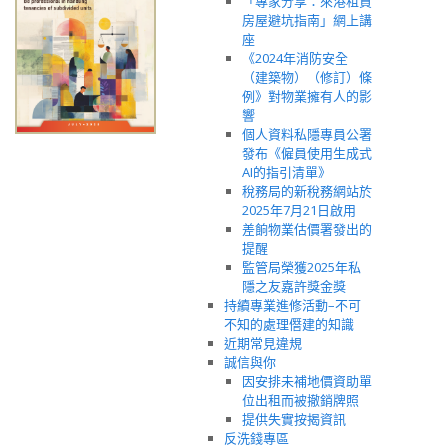
「專家分享：來港租買
房屋避坑指南」網上講
座
《2024年消防安全
（建築物）（修訂）條
例》對物業擁有人的影
響
個人資料私隱專員公署
發布《僱員使用生成式
AI的指引清單》
稅務局的新稅務網站於
2025年7月21日啟用
差餉物業估價署發出的
提醒
監管局榮獲2025年私
隱之友嘉許獎金獎
持續專業進修活動–不可
不知的處理僭建的知識
近期常見違規
誠信與你
因安排未補地價資助單
位出租而被撤銷牌照
提供失實按揭資訊
反洗錢專區