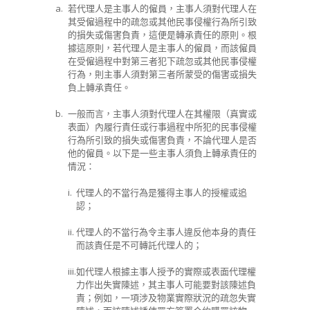
a.
若代理人是主事人的僱員，主事人須對代理人在
其受僱過程中的疏忽或其他民事侵權行為所引致
的損失或傷害負責，這便是轉承責任的原則。根
據這原則，若代理人是主事人的僱員，而該僱員
在受僱過程中對第三者犯下疏忽或其他民事侵權
行為，則主事人須對第三者所蒙受的傷害或損失
負上轉承責任。
b.
一般而言，主事人須對代理人在其權限（真實或
表面）內履行責任或行事過程中所犯的民事侵權
行為所引致的損失或傷害負責，不論代理人是否
他的僱員。以下是一些主事人須負上轉承責任的
情況：
i.
代理人的不當行為是獲得主事人的授權或追
認；
ii.
代理人的不當行為令主事人違反他本身的責任
而該責任是不可轉託代理人的；
iii.
如代理人根據主事人授予的實際或表面代理權
力作出失實陳述，其主事人可能要對該陳述負
責；例如，一項涉及物業實際狀況的疏忽失實