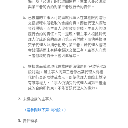
悔」及「必須」的代理關係裡，主事人亦必須就
與第三者的合約對第三者履行合約責任。
b.
已披露的主事人可能須就代理人在其權限內進行
交易過程中所收取的金錢負責。即使代理人擅取
金錢潛逃，而主事人沒有收到金錢，主事人仍須
履行合約的責任。同一道理，若主事人根據其代
理人促成的合約而須向第三者付款，而他將款項
交予代理人並指示他支付第三者，若代理人擅取
金錢潛逃而未有將金錢送交第三者，主事人向第
三者付款的責任不會因此解除。
c.
根據表面或顯現代理權限的法律原則(已於第4(2)
段討論)，若主事人向第三者作出某代理人有權
代他行事的陳述或表示，即使代理人實際上並沒
有該等權力，主事人仍須受到代理人與第三者達
成的合約所約束，不能否認代理人的權力。
2.
未經披露的主事人
（請參閱以下第10(2)段。）
3.
責任轉承