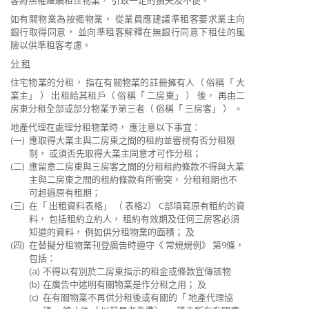
客將無權繼續租住物業， 引致一定的損失及不便。
如有關物業為按揭物業， 從業員應建議準租客要求業主向
銀行取得同意， 並向準租客解釋在無銀行同意下租住的風
險以供準租客考慮。
分 租
住宅物業的分租， 指在有關物業的註冊擁有人（ 俗稱「 大
業主」 ） 出租給其租戶（ 俗稱「 二房東」 ） 後， 再由二
房東分租全部或部分物業予第三者（ 俗稱「 三房客」 ） 。
地產代理在處理分租物業時， 應注意以下事宜：
(一)
應取得大業主與二房東之間的租約並審視有否​​分租限
制， 或須否先取得大業主同意才可作分租；
(二)
應留意二房東與三房客之間的分租租約條款不得與大業
主與二房東之間的租約條款有所衝突， 分租租期也不
可超過原有租期；
(三)
在「 出租資料表格」 （ 表格2） C部填寫原有租約的資
料， 包括租約立約人， 租約有效期及任何三房客必須
知道的資料， 例如供分租物業的面積； 及
(四)
在替擬分租物業刊登廣告時遵守《 常規規例》 第9條，
包括：
(a)
不得以有別於二房東指示的租金或條款宣傳該物
(b)
在廣告中述明有關物業是作分租之用； 及
(c)
在有關物業不再供分租後或有關的「 地產代理協