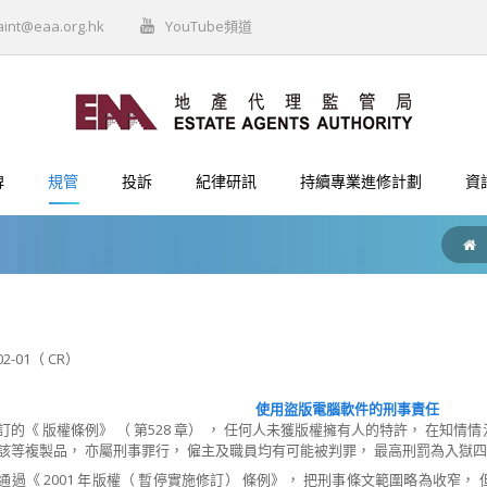
aint@eaa.org.hk
YouTube頻道
牌
規管
投訴
紀律研訊
持續專業進修計劃
資
02-01（ CR）
使用盜版電腦軟件的刑事責任
訂的《 版權條例》 （ 第528 章） ， 任何人未獲版權擁有人的特許， 在知
該等複製品， 亦屬刑事罪行， 僱主及職員均有可能被判罪， 最高刑罰為入獄四年，
通過《 2001 年版權（ 暫停實施修訂） 條例》， 把刑事條文範圍略為收窄