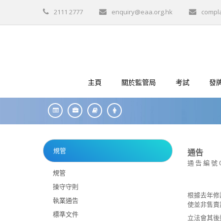
2111 2777
enquiry@eaa.org.hk
compl
主頁
關於監管局
考試
發
規管
通告
通 告 編 號 
規管
操守守則
根據去年修
執業通告
使並非售賣
標準文件
立法會其後