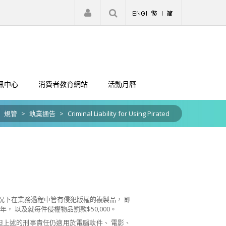
|
註冊
登入
訊中心
消費者教育網站
活動月曆
規管
>
執業通告
>
Criminal Liability for Using Pirated
情情況下在業務過程中管有侵犯版權的複製品， 即
 以及就每件侵權物品罰款$50,000。
， 但上述的刑事責任仍適用於電腦軟件、 電影、