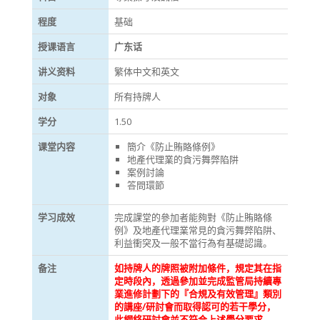
程度
基础
授课语言
广东话
讲义资料
繁体中文和英文
对象
所有持牌人
学分
1.50
课堂内容
簡介《防止賄賂條例》
地產代理業的貪污舞弊陷阱
案例討論
答問環節
学习成效
完成課堂的參加者能夠對《防止賄賂條
例》及地產代理業常見的貪污舞弊陷阱、
利益衝突及一般不當行為有基礎認識。
备注
如持牌人的牌照被附加條件，規定其在指
定時段內，透過參加並完成監管局持續專
業進修計劃下的『合規及有效管理』類別
的講座/研討會而取得認可的若干學分，
此網絡研討會
並不符合上述學分要求
。