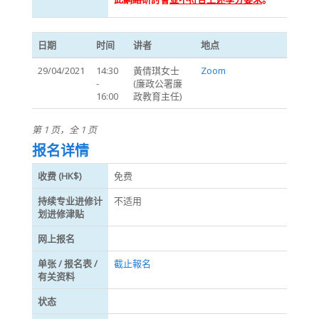
日期
时间
讲者
地点
29/04/2021
14:30
黃倩琪女士
Zoom
-
(廉政公署廉
16:00
政教育主任)
第 1 页，全 1 页
报名详情
收费 (HK$)
免费
持续专业进修计
不适用
划进修津贴
网上报名
单张 / 报名表 /
截止報名
有关资料
状态