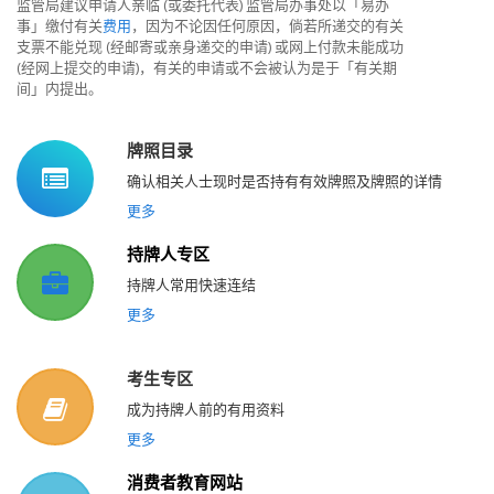
监管局建议申请人亲临
(
或委托代表
)
监管局办事处以「易办
事」缴付有关
费用
，因为不论因任何原因，倘若所递交的有关
支票
不能兑现
(
经邮寄或亲身递交的申请
)
或网上付款未能成功
(
经网上提交的申请
)
，有关的申请或不会被认为是于「有关期
间」内提出。
牌照目录
确认相关人士现时是否持有有效牌照及牌照的详情
更多
持牌人专区
持牌人常用快速连结
更多
考生专区
成为持牌人前的有用资料
更多
消费者教育网站