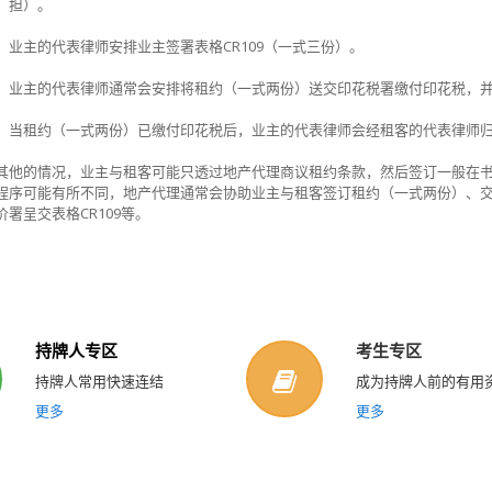
担）。
业主的代表律师安排业主签署表
格
CR109
（一式三份）。
业主的代表律师通常会安排将租约（一式两份）送交印花税署缴付印花税，
当租约（一式两份）已缴付印花税后，业主的代表律师会经租客的代表律师
其他的情况，业主与租客可能只透过地产代理商议租约条款，然后签订一般在
程序可能有所不同，地产代理通常会协助业主与租客签订租约（一式两份）、
价署呈交表
格
CR109
等。
持牌人专区
考生专区
持牌人常用快速连结
成为持牌人前的有用
更多
更多