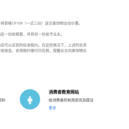
并将表格
CR109
（一式三份）送交差饷物业估价署。
归还一份给租客，并将另一份给予业主。
书店可以买到的标准租约。在这些情况下，上述的实务
交收按金、安排租约缴付印花税，提醒业主向差饷物业
消费者教育网站
资料
给消费者的有用资讯及提议
更多