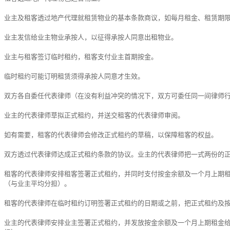
业主及租客透过地产代理就租赁物业的基本条款商议，如每月租金、租赁期
业主发信给业主物业承按人，以征得承按人同意出租物业。
业主与租客签订临时租约，租客支付业主首期按金。
临时租约可能订明租赁须得承按人同意才生效。
双方各自委任代表律师（在没有利益冲突的情况下，双方可委任同一间律师
业主的代表律师草拟正式租约，并送交租客的代表律师审阅。
如有需要，租客的代表律师会修改正式租约的草稿，以保障租客的权益。
双方透过代表律师达成正式租约条款的协议。业主的代表律师把一式两份的
租客的代表律师安排租客签署正式租约，并同时支付按金余额及一个月上期
（与业主平均分担）。
租客的代表律师在临时租约订明签署正式租约的日期或之前，把正式租约及按​
业主的代表律师安排业主签署正式租约，并发放按金余额及一个月上期租金