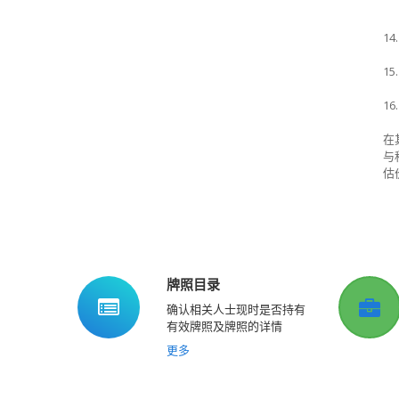
14.
15.
16.
在
与
估
牌照目录
确认相关人士现时是否持有
有效牌照及牌照的详情
更多