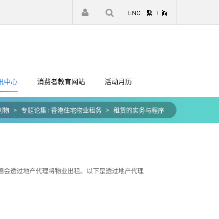
|
注册
登入
讯中心
消费者教育网站
活动月历
刊物
>
专题论集 : 香港住宅物业租务
>
租赁的实务与程序
遍会透过地产代理将物业出租。以下是透过地产代理