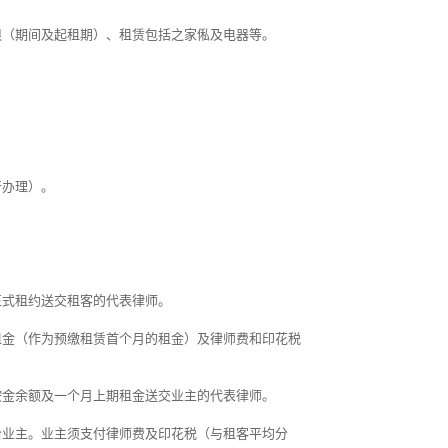
限（期间及起租期）、租赁包括之家俬及电器等。
行办理）。
正式租约送交租客的代表律师。
租金（作为预缴租赁首个月的租金）及律师费和印花税
​金余额及一个月上期租金送交业主的代表律师。
给业主。业主须支付律师费及印花税（与租客平均分