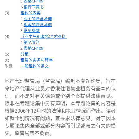
5.
表格CR109
6.
银行同意书
(3)
租约的内容
1.
业主的隐含承诺
2.
租客的隐含承诺
3.
常见条款
(4)
《业主与租客(综合)条例》
1.
第IV部分
2.
表格CR109
(5)
分租
(6)
租赁的实务与程序
附录
一般租约的条文
地产代理监管局（监管局）编制本专题论集，旨在
令地产代理从业员对香港住宅物业租务有基本的认
识，而不是对有关课题或个别个案提供法律意见。
除非在专题论集中另有声明，本专题论集的内容是
根据2006年12月时的法律和执业情况而作出。读者
如就个别情况有问题，宜寻求法律意见。对于因本
专题论集内全部或部分内容而引起或与之有关的损
失，监管局恕不负责。