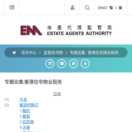
资讯中心
>
监管局刊物
>
专题论集 : 香港住宅物业租务
专题论集:香港住宅物业租务
目录
(1)
引言
(2)
租赁的制订
1.
租约
2.
租契
3.
印花税
4.
注册