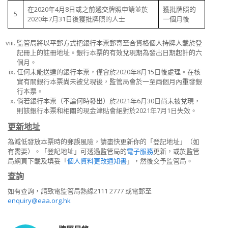
在2020年4月8日或之前遞交牌照申請並於
獲批牌照的
5
2020年7月31日後獲批牌照的人士
一個月後
監管局將以平郵方式把銀行本票郵寄至合資格個人持牌人載於登
記冊上的註冊地址。銀行本票的有效兌現期為發出日期起計的六
個月。
任何未能送達的銀行本票，僅會於2020年8月15日後處理。在核
實有關銀行本票尚未被兌現後，監管局會於一至兩個月內重發銀
行本票。
倘若銀行本票（不論何時發出）於2021年6月30日尚未被兌現，
則該銀行本票和相關的現金津貼會絕對於2021年7月1日失效。
更新地址
為減低發放本票時的郵誤風險，請盡快更新你的「登記地址」（如
有需要）。「登記地址」可透過監管局的
電子服務
更新，或於監管
局網頁下載及填妥「
個人資料更改通知書
」，然後交予監管局。
查詢
如有查詢，請致電監管局熱線2111 2777 或電郵至
enquiry@eaa.org.hk