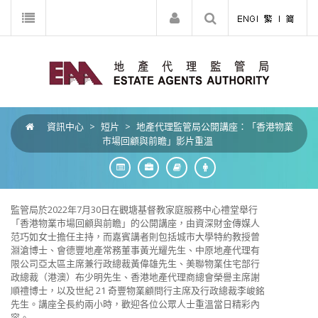
資訊中心
>
短片
>
地產代理監管局公開講座：「香港物業
市場回顧與前瞻」影片重溫
監管局於2022年7月30日在觀塘基督教家庭服務中心禮堂舉行
「香港物業市場回顧與前瞻」的公開講座，由資深財金傳媒人
范巧如女士擔任主持，而嘉賓講者則包括城市大學特約教授曾
淵滄博士、會德豐地產常務董事黃光耀先生、中原地產代理有
限公司亞太區主席兼行政總裁黃偉雄先生、美聯物業住宅部行
政總裁（港澳）布少明先生、香港地產代理商總會榮譽主席謝
順禮博士，以及世紀 21 奇豐物業顧問行主席及行政總裁李峻銘
先生。講座全長約兩小時，歡迎各位公眾人士重溫當日精彩內
容。