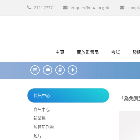
2111 2777
enquiry@eaa.org.hk
compl
主頁
關於監管局
考試
發
資訊中心
「為免買賣
資訊中心
新聞稿
監管局刊物
短片