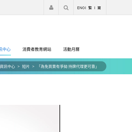
|
註冊
登入
訊中心
消費者教育網站
活動月曆
資訊中心
>
短片
>
「為免買賣有爭拗 持牌代理更可靠」