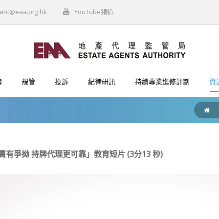
aint@eaa.org.hk
YouTube頻道
牌
規管
投訴
紀律研訊
持續專業進修計劃
資
有爭拗 持牌代理更可靠」教育短片 (3分13 秒)