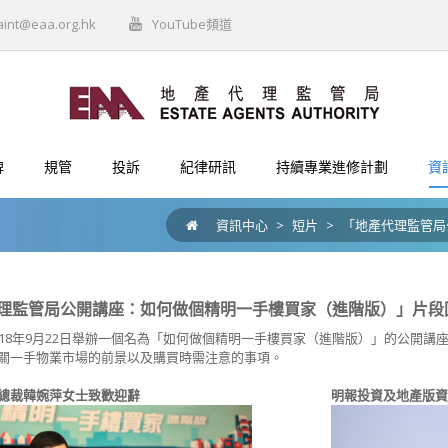
aint@eaa.org.hk
YouTube頻道
牌
規管
投訴
紀律研訊
持續專業進修計劃
資
資訊中心
>
短片
>
「地產代理監管局
理監管局公開講座：如何做個精明一手樓買家（進階版）」片段
018年9月22日舉辦一個名為「如何做個精明一手樓買家（進階版）」的公開
關一手物業市場的前景以及購買時需注意的事項。
總裁韓婉萍女士致歡迎辭
明報投資及地產版資