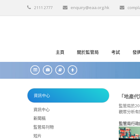
2111 2777
enquiry@eaa.org.hk
compl
主頁
關於監管局
考試
發
資訊中心
「地產代
監管局於2
資訊中心
觀眾分析有
新聞稿
監管局行政
監管局刊物
短片