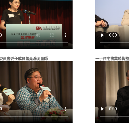
委員會委任成員蕭亮鴻測量師
一手住宅物業銷售監