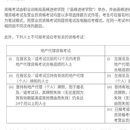
资格考试由
职业训练局高峰进修学院（“高峰进修学院”）
举办
，并由高峰进
理资格考试及营业员资格考试均是以多项选择题方式作答。考生可在报名时
为笔试模式，而营业员资格考试则提供笔试及电
脑应考模式。在同一考试中
相同但不同次序的题目。
此外，
下列人士不可报考或应考有关的资格考试
：
地产代理资格考试
(i)
在报名及／或考试日前的
12
个月内考获
(i)
在报名及
地产代理资格考试合格成绩的人士
地产代理资
合格成绩
(ii)
在报名及／或考试日持有有效的地产代理
(ii)
在报名及
（个人）牌照的人士
（个人）牌
(iii)
曾持有地产代理（个人）牌照，而于报名
(iii)
曾持有地
及／或考试日，其牌照失效（无论是因为
员牌照，而
其有效期届满或其他理由而失效）仍未达
失效（无论
24
个月以上的人士
由而失效
(iv)
已报考或
员资格考
考
营业员