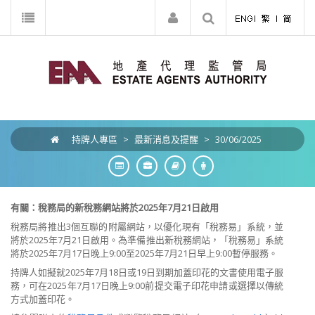
持牌人專區
>
最新消息及提醒
>
30/06/2025
有關：稅務局
的
新稅務網站
將於
2025
年
7
月
21
日啟用
稅務局將推出
3
個互聯的附屬網站，以優化現有「稅務易」系統，
並
將於
2025
年
7
月
21
日啟用。為準備推出新稅務網站，「稅務易」
系
統
將於
2025
年
7
月
17
日晚上
9:00
至
2025
年
7
月
21
日早上
9:00
暫停服務。
持牌人如擬就
2025
年
7
月
18
日或
19
日到期加蓋印花的文書使用電子服
務，可在
2025
年
7
月
17
日晚上
9:00
前提交電子印花申請
或選
擇
以傳
統
方式加蓋印花
。