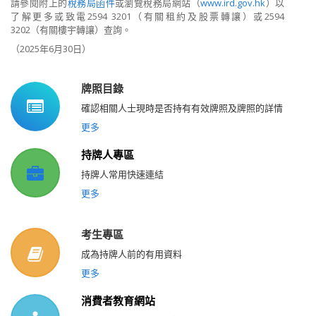
請參閱附上的
稅務局函件
或瀏覽稅務局網
站
（
www.ird.gov.hk
）
以
了解更多
或致電
2594 3201
（
有關租約及股票轉讓）或
2594
3202
（
有關樓宇轉讓）查
詢。
（
2025
年
6
月
30
日）
牌照目錄
確認相關人士現時是否持有有效牌照及牌照的詳情
更多
持牌人專區
持牌人常用快速連結
更多
考生專區
成為持牌人前的有用資料
更多
消費者教育網站