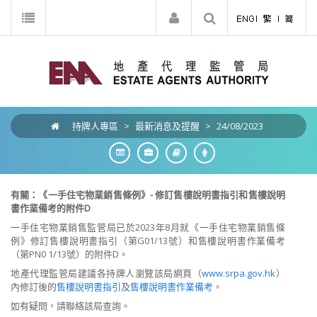
持牌人專區
>
最新消息及提醒
>
24/08/2023
有關：《一手住宅物業銷售條例》
-
修訂售樓說明書指引和售樓說明
書作業備考的附件
D
一手住宅物業銷售監管局已於
2023
年
8
月就《一手住宅物業銷售條
例》
修訂
售樓說明書指引（第
G01/13
號）和售樓說明書作業備考
（第
PN0 1/13
號）的附件
D
。
地產代理監管局建議各持牌人瀏覽該局網頁（
www.srpa.gov.hk
）
內修訂後
的
售樓說明書指引
及
售樓說明書作業備考
。
如有疑問
，
請聯絡該
局
查詢
。