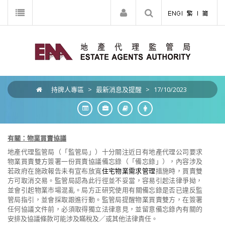
持牌人專區
>
最新消息及提醒
>
17/10/2023
有關：
物業買賣協議
地產代理監管局（「監管局」）十分關注
近
日
有
地產代理公司要求
物業買賣雙方簽署一份買賣協議備忘錄（「備忘錄」）
，
內容涉及
若政府在施政報告未有宣布
放寬
住宅物業需求管理
措施時，買賣雙
方可
取消交易
。
監管局認為此行徑並不妥當
，容易引起法律爭拗，
並
會引起物業市場混亂。局方正研究使
用
有關備忘錄是否已違反監
管局指引
，並
會採取跟進行動
。
監管局提醒物業買賣雙方
，
在簽署
任何協議文件前，必須取得獨立法律意見
，
並留意備忘錄
內
有關的
安排及協議條款可能涉
及
瞞稅及／
或
其
他
法
律
責任。