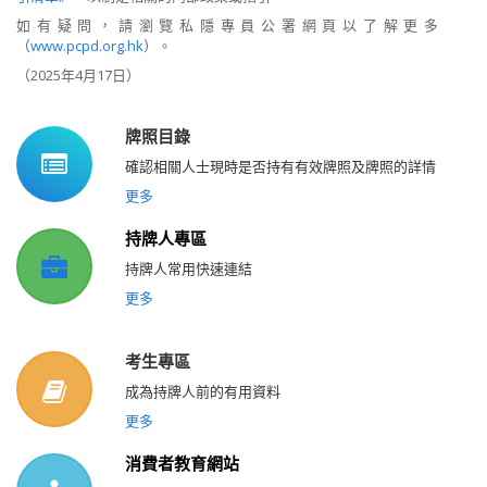
如有疑問，請
瀏
覽私隱專員公署
網頁以了
解
更多
（
www.pcpd.org.hk
）。
（
2025
年
4
月
17
日）
牌照目錄
確認相關人士現時是否持有有效牌照及牌照的詳情
更多
持牌人專區
持牌人常用快速連結
更多
考生專區
成為持牌人前的有用資料
更多
消費者教育網站