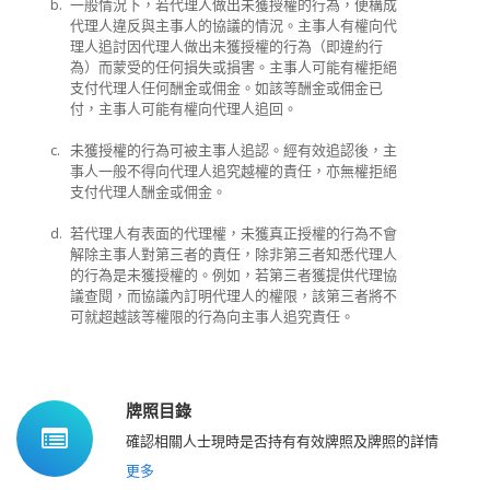
b.
一般情況下，若代理人做出未獲授權的行為，便構成
代理人違反與主事人的協議的情況。主事人有權向代
理人追討因代理人做出未獲授權的行為（即違約行
為）而蒙受的任何損失或損害。主事人可能有權拒絕
支付代理人任何酬金或佣金。如該等酬金或佣金已
付，主事人可能有權向代理人追回。
c.
未獲授權的行為可被主事人追認。經有效追認後，主
事人一般不得向代理人追究越權的責任，亦無權拒絕
支付代理人酬金或佣金。
d.
若代理人有表面的代理權，未獲真正授權的行為不會
解除主事人對第三者的責任，除非第三者知悉代理人
的行為是未獲授權的。例如，若第三者獲提供代理協
議查閱，而協議內訂明代理人的權限，該第三者將不
可就超越該等權限的行為向主事人追究責任。
牌照目錄
確認相關人士現時是否持有有效牌照及牌照的詳情
更多