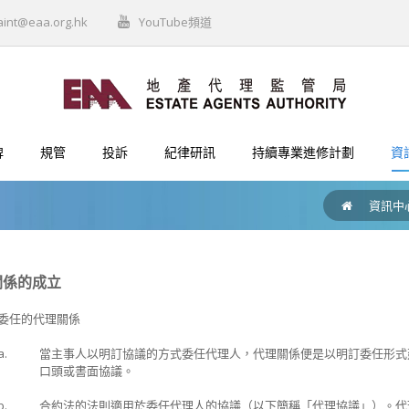
aint@eaa.org.hk
YouTube頻道
牌
規管
投訴
紀律研訊
持續專業進修計劃
資
資訊中
理關係的成立
委任的代理關係
a.
當主事人以明訂協議的方式委任代理人，代理關係便是以明訂委任形式
口頭或書面協議。
b.
合約法的法則適用於委任代理人的協議（以下簡稱「代理協議」）。代