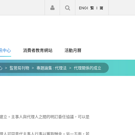
|
註冊
登入
訊中心
消費者教育網站
活動月曆
心
>
監管局刊物
>
專題論集 : 代理法
>
代理關係的成立
建立。主事人與代理人之間的明訂委任協議，可以是
理人可同意代主事人行事以獲取酬金。另一方面，若