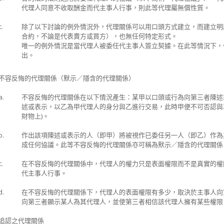
代理人同意不收取酬金而代主事人行事，則此等代理屬無償性質。
c.
除了以下討論的例外情況外，代理關係可以用口頭方式建立，而建立明
合約，不論是代表賣方或買方），也無任何特定形式。
唯一的例外情況是當代理人被委任代主事人簽立契據。在此等情況下，
出。
不容反悔的代理關係（默示／隱含的代理關係）
a.
不容反悔的代理關係在以下情況產生：某甲以口頭或行為向第三者陳述
述或表示，以乙為甲代理人的身分與乙進行交易，此時甲便不可否認與
財物上)。
b.
作出該項陳述或表示的人（即甲）將被視作已委任另一人（即乙）作為
成任何協議。此等不容反悔的代理關係亦可稱為默示／隱含的代理關係
c.
在不容反悔的代理關係中，代理人的權力只是表面權限而不是真實的權
代主事人行事。
d.
在不容反悔的代理關係下，代理人的表面權限有多少，取決於主事人向
向第三者顯示某人為其代理人，並使第三者相信該代理人擁有某些權限
追認之代理關係