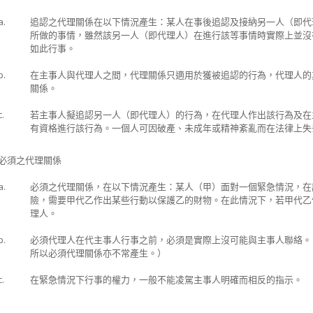
a.
追認之代理關係在以下情況產生：某人在事後追認及接納另一人（即代
所做的事情，雖然該另一人（即代理人）在進行該等事情時實際上並沒
如此行事。
b.
在主事人與代理人之間，代理關係只適用於獲被追認的行為，代理人的
關係。
c.
若主事人擬追認另一人（即代理人）的行為，在代理人作出該行為及在
有資格進行該行為。一個人可因破產、未成年或精神紊亂而在法律上失
必須之代理關係
a.
必須之代理關係，在以下情況產生：某人（甲）面對一個緊急情況，在
險，需要甲代乙作出某些行動以保護乙的財物。在此情況下，若甲代乙
理人。
b.
必須代理人在代主事人行事之前，必須是實際上沒可能與主事人聯絡。
所以必須代理關係亦不常產生。）
c.
在緊急情況下行事的權力，一般不能凌駕主事人明確而相反的指示。