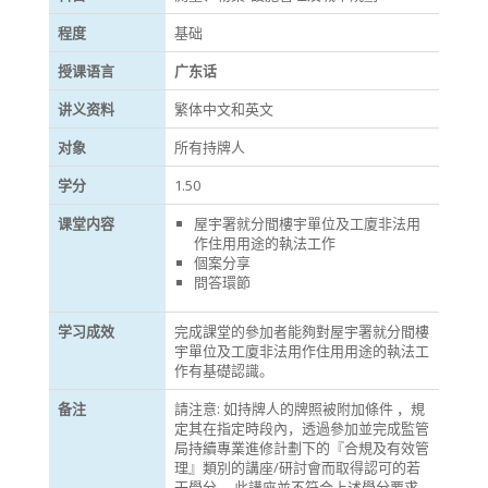
程度
基础
授课语言
广东话
讲义资料
繁体中文和英文
对象
所有持牌人
学分
1.50
课堂内容
屋宇署就分間樓宇單位及工廈非法用
作住用用途的執法工作
個案分享
問答環節
学习成效
完成課堂的參加者能夠對屋宇署就分間樓
宇單位及工廈非法用作住用用途的執法工
作有基礎認識。
备注
請注意: 如持牌人的牌照被附加條件 ，規
定其在指定時段內，透過參加並完成監管
局持續專業進修計劃下的『合規及有效管
理』類別的講座/研討會而取得認可的若
干學分， 此講座並不符合上述學分要求