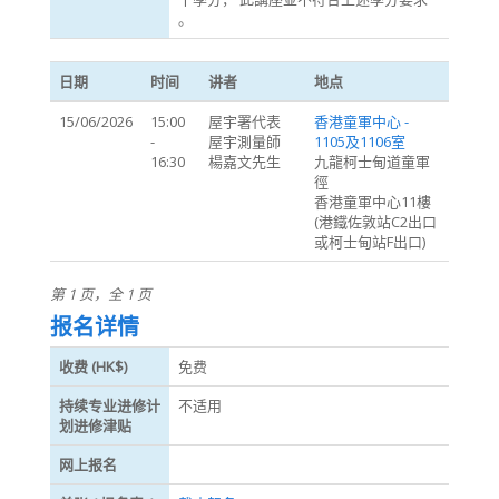
。
日期
时间
讲者
地点
15/06/2026
15:00
屋宇署代表
香港童軍中心 -
-
屋宇測量師
1105及1106室
16:30
楊嘉文先生
九龍柯士甸道童軍
徑
香港童軍中心11樓
(港鐵佐敦站C2出口
或柯士甸站F出口)
第 1 页，全 1 页
报名详情
收费 (HK$)
免费
持续专业进修计
不适用
划进修津贴
网上报名