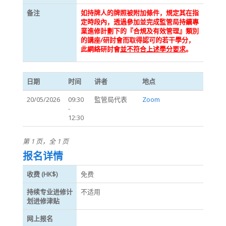
备注
如持牌人的牌照被附加條件，規定其在指
定時段內，透過參加並完成監管局持續專
業進修計劃下的『合規及有效管理』類別
的講座/研討會而取得認可的若干學分，
此網絡研討會
並不符合上述學分要求
。
日期
时间
讲者
地点
20/05/2026
09:30
監管局代表
Zoom
-
12:30
第 1 页，全 1 页
报名详情
收费 (HK$)
免费
持续专业进修计
不适用
划进修津贴
网上报名