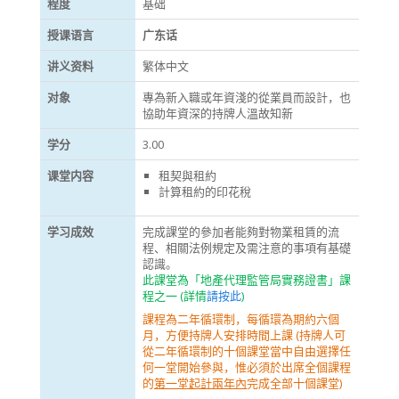
程度
基础
授课语言
广东话
讲义资料
繁体中文
对象
專為新入職或年資淺的從業員而設計，也
協助年資深的持牌人溫故知新
学分
3.00
课堂内容
租契與租約
計算租約的印花稅
学习成效
完成課堂的參加者能夠對物業租賃的流
程、相關法例規定及需注意的事項有基礎
認識。
此課堂為「地產代理監管局實務證書」課
程之一 (詳情
請按此
)
課程為二年循環制，每循環為期約六個
月，方便持牌人安排時間上課 (持牌人可
從二年循環制的十個課堂當中自由選擇任
何一堂開始參與，惟必須於出席全個課程
的
第一堂起計兩年內
完成全部十個課堂)