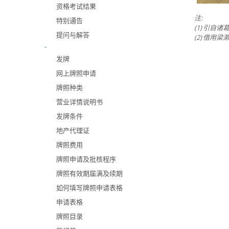
资格考试结果
注:
特别通告
(1)
引自诸葛
提问与解答
(2)
借用梁漱
-
发牌
网上牌照申请
牌照种类
营业详情说明书
发牌条件
地产代理证
牌照费用
牌照申请及批核程序
牌照有效期届满及续期
如何填写牌照申请表格
申请表格
牌照目录