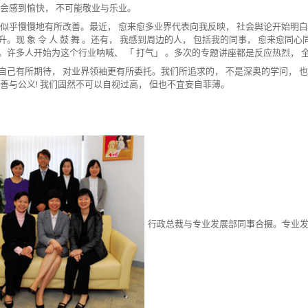
不会感到愉快， 不可能敬业与乐业。
况似乎慢慢地有所改善。最近， 愈来愈多业界代表向我反映， 社会舆论开始明
升。现 象 令 人 鼓 舞 。还有， 我感到周边的人， 包括我的同事， 愈来愈
。许多人开始为这个行业呐喊、 「 打气」 。多次的专题讲座都是反应热烈， 
自己有所期待， 对业界领袖更有所委托。我们所追求的， 不是深奥的学问， 也
良善与公义! 我们固然不可以自视过高， 但也不宜妄自菲薄。
行政总裁与专业发展部同事合摄。专业