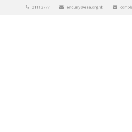
2111 2777
enquiry@eaa.org.hk
compl