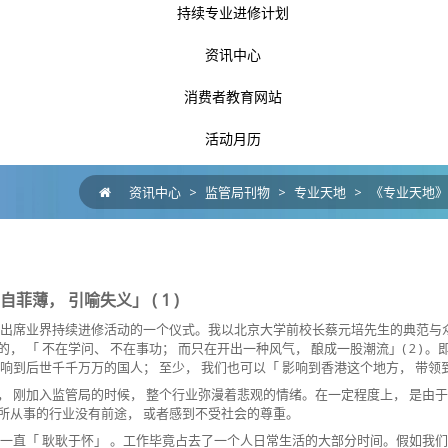
持续专业进修计划
资讯中心
消费者教育网站
活动月历
资讯中心
>
监管局刊物
>
专业天地
>
《专业天地》
妄自菲薄， 引喻失义」
( 1 )
邀出席业界持续进修活动的一个仪式。我以北京大学前校长蔡元培先生的典范与众
， 「 不在学问、 不在事功； 而只在开出一种风气， 酿成一股潮流」( 2 )
影响到后世千千万万的国人； 至少， 我们也可以「 影响到香港这个地方， 带领
， 刚加入监管局的时候， 整个行业弥漫着悲观的情绪。在一定程度上， 是由于遇
所从事的行业没有前途， 或者感到不受社会的尊重。
也一直「 耿耿于怀」 。工作毕竟占去了一个人日常生活的大部分时间。假如我