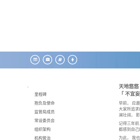
天地悠悠
-
「 不宜
里程碑
抱负及使命
早前， 应
大家所追求的
监管局成员
澜壮阔， 
常设委员会
记得三年前
组织架构
都感到自己
为此， 我
机构管治