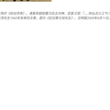
亮的《前出师表》。诸葛亮鼓励蜀汉后主刘禅，匡复汉室:「......恢弘志士之气;不宜妄
溟先生1942年发表的文章，题为《纪念蔡元培先生》。见明报2005年6月11日