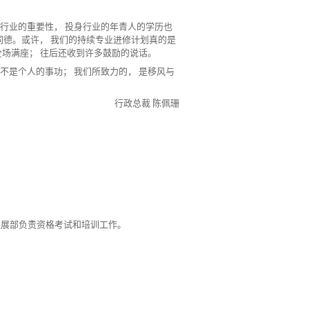
白行业的重要性， 投身行业的年青人的学历也
同心同德。或许， 我们的持续专业进修计划真的是
全场满座； 往后还收到许多鼓励的说话。
不是个人的事功； 我们所致力的， 是移风与
行政总裁 陈佩珊
发展部负责资格考试和培训工作。