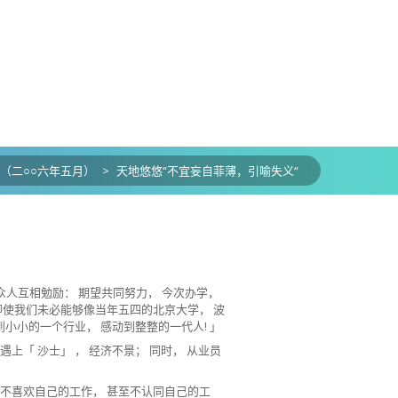
（二○○六年五月）
>
天地悠悠“不宜妄自菲薄，引喻失义“
人互相勉励： 期望共同努力， 今次办学，
 。即使我们未必能够像当年五四的北京大学， 波
到小小的一个行业， 感动到整整的一代人! 」
上「 沙士」 ， 经济不景； 同时， 从业员
们不喜欢自己的工作， 甚至不认同自己的工