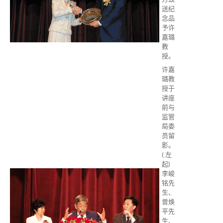
送纪
念品
予许
嘉璐
教
授。
许嘉
璐教
授于
讲座
前与
监管
局委
员留
影。
( 左
起)
李峻
铭先
生、
曾焕
平先
生、