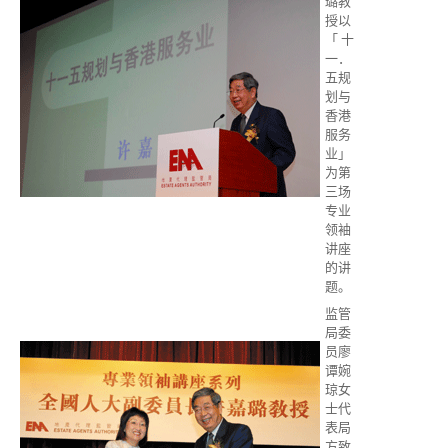
璐教
授以
「 十
一．
五规
划与
香港
服务
业」
为第
三场
专业
领袖
讲座
的讲
题。
监管
局委
员廖
谭婉
琼女
士代
表局
方致