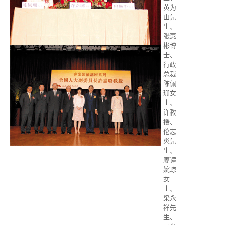
黄为
山先
生、
张惠
彬博
士、
行政
总裁
陈佩
珊女
士、
许教
授、
伦志
炎先
生、
廖谭
婉琼
女
士、
梁永
祥先
生、