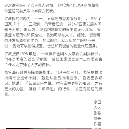
是次讲座吸引了六百多人参加， 包括地产代理从业员和多
位监管局委员及业界商会代表。
许教授的讲题为「 十一． 五规划与香港服务业」 ， 介绍了
国家「 十一． 五规划」 的背后理念， 并分析国家发展的问
题与困难； 他认为， 随着内地体制的逐步建设和改革、 服
务业的规范化和标准化， 香港可以在人才、 经验、 资金等
强项发挥原有的优势， 加以配合。就以房地产服务业来
说， 香港可以提供规范、 合法和具诚信的物业代理服务。
许教授自1998 年起， 一直担任全国人大常委会副委员长。
他亦是著名的语言学专家， 曾任国家语言文字工作委员会
主任及北京师范大学副校长。
监管局行政总裁陈佩珊指出， 自从去年五月， 监管局推出
持续专业进修计划， 鼓励从业员持续进修， 吸收更多知
识。她说： 「 知识就是力量。 唯有掌握更多的知识， 才有
更大的力量； 唯有『 知识化』 的行业， 才是有前途的行
业。 」
全国
人大
副委
员长
许嘉