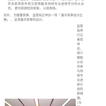
符合前项条件而又获得最多持续专业进修学分的从业
员， 更可获颁优异奖章， 以资表扬。
另外， 为隆重其事， 监管局正举办一项「 嘉许奖章设计比
赛」 ， 征求嘉许奖章的设计。
监管
局举
行记
者招
待
会，
简介
鼓励
从业
员参
与持
续专
业进
修计
划的
新措
施。
( 左