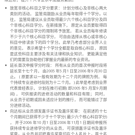
放宽非核心科目之学分要求： 计划分核心及非核心两大
类别的活动， 监管局鼓励从业员每年取得十个学分。以
往， 监管局建议从业员取得最少六个核心科目学分及四
个非核心科目学分。在新措施下， 原定从业员要取得四
个非核心科目学分的限制将予放宽， 若从业员每年修读
不少于六个核心科目学分， 可自由选择从核心或非核心
科目中修读余下的四个学分。此举乃考虑部分业界人士
的意见， 表示希望十个学分全都是取自核心科目， 原因
是这些科目主要涉及有关法律和执业知识， 更能满足他
们的需要及协助他们掌握业内最新的专业资讯。
延长首次申报学分时段： 所有从业员的首次申报时段将
延长至十七个月， 由2005 年5 月1 日至2006 年9 月30 日
止。 ( 原要求以一般有效期为十二个月的牌照为例， 每
个持续专业进修时段则为十二个月。 ) 此举是考虑到业界
代表曾经表示， 计划在推行初期( 即2005 年5 月至9 月期
间) ， 可供报读的进修活动的数量和科目有限； 同时，
从业员于初期或因未适应计划的推行， 而可能错过了部
分进修活动。
向达标从业员颁发嘉许证书及嘉许奖章： 在前述的十七
个月期间已获得不少于十个学分( 最少六个核心科目学分)
， 并于2006 年10 月1 日至2006 年11月1 日期间申报所
获持续专业进修学分的从业员， 可获颁嘉许证书及嘉许
奖章。从业员并可把嘉许奖章印在个人名片上。首十名