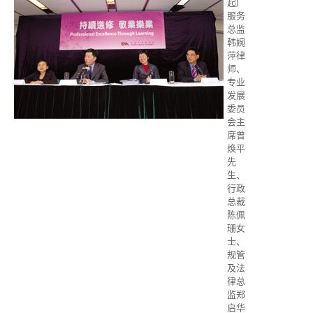
起)
服务
总监
韩婉
萍律
师、
专业
发展
委员
会主
席曾
焕平
先
生、
行政
总裁
陈佩
珊女
士、
规管
及法
律总
监郑
启华