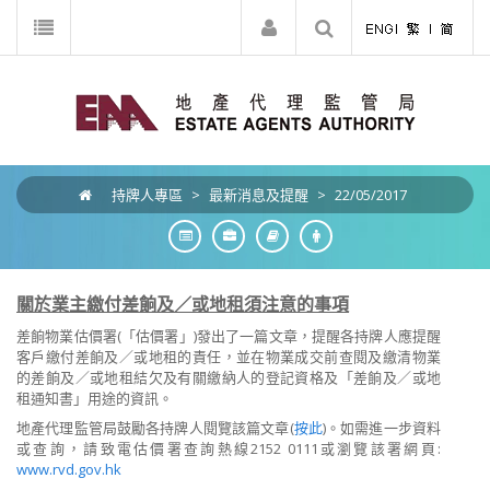
持牌人專區
>
最新消息及提醒
>
22/05/2017
關於業主繳付差餉及／或地租須注意的事項
差餉物業估價署(「估價署」)發出了一篇文章，提醒各持牌人應提醒
客戶繳付差餉及／或地租的責任，並在物業成交前查閱及繳清物業
的差餉及／或地租結欠及有關繳納人的登記資格及「差餉及／或地
租通知書」用途的資訊。
地產代理監管局鼓勵各持牌人閱覽該篇文章(
按此
)。如需進一步資料
或查詢，請致電估價署查詢熱線2152 0111或瀏覽該署網頁:
www.rvd.gov.hk