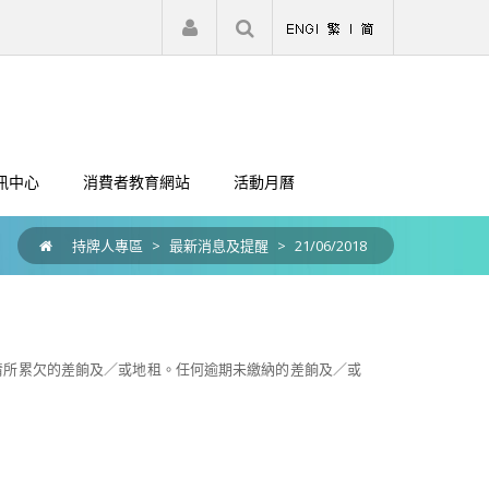
|
註冊
登入
訊中心
消費者教育網站
活動月曆
持牌人專區
>
最新消息及提醒
>
21/06/2018
清所累欠的差餉及／或地租。任何逾期未繳納的差餉及／或