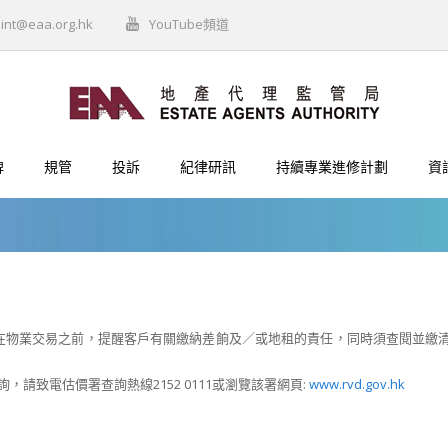
int@eaa.org.hk
YouTube頻道
牌
規管
投訴
紀律研訊
持續專業進修計劃
資
在物業交易之前，提醒客戶有關繳納差餉及／或地租的責任，同時須查閱並繳
，請致電估價署查詢熱線2152 0111或瀏覽該署網頁:
www.rvd.gov.hk