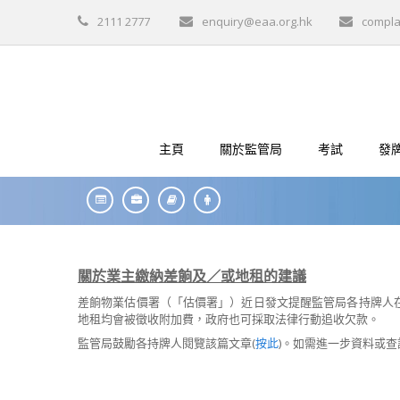
2111 2777
enquiry@eaa.org.hk
compla
主頁
關於監管局
考試
發
關於業主繳納差餉及／或地租的建議
差餉物業估價署（「估價署」）近日發文提醒監管局各持牌人
地租均會被徵收附加費，政府也可採取法律行動追收欠款。
監管局鼓勵各持牌人閱覽該篇文章(
按此
)。如需進一步資料或查詢