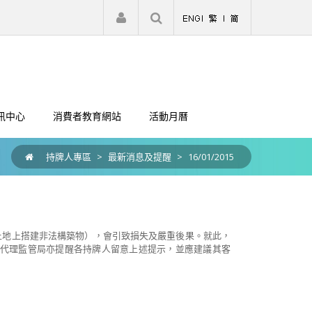
|
註冊
登入
訊中心
消費者教育網站
活動月曆
持牌人專區
>
最新消息及提醒
>
16/01/2015
土地上搭建非法構築物），會引致損失及嚴重後果。就此，
代理監管局亦提醒各持牌人留意上述提示，並應建議其客