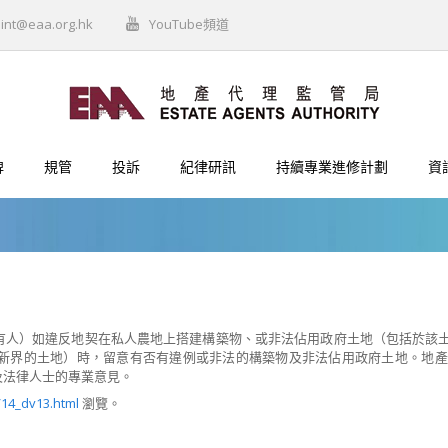
int@eaa.org.hk
YouTube頻道
牌
規管
投訴
紀律研訊
持續專業進修計劃
資
有人）如違反地契在私人農地上搭建構築物、或非法佔用政府土地（包括於該
新界的土地）時，留意有否有違例或非法的構築物及非法佔用政府土地。地產
及法律人士的專業意見。
/14_dv13.html
瀏覽。