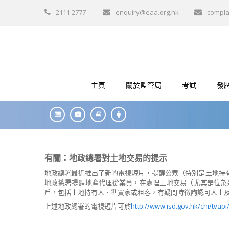
2111 2777
enquiry@eaa.org.hk
compla
主頁
關於監管局
考試
發
有關：地政總署對土地交易的提示
地政總署最近推出了新的電視短片，提醒公眾（特別是土地持
地政總署提醒地產代理從業員，在處理土地交易（尤其是位於
戶，包括土地持有人、準買家或租客，有疑問時徵詢認可人士
上述地政總署的電視短片可於
http://www.isd.gov.hk/chi/tvapi