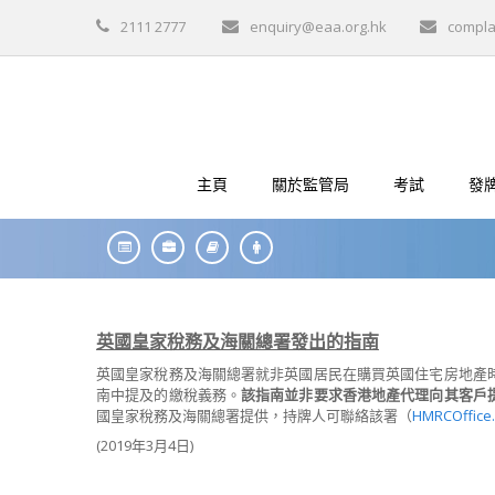
2111 2777
enquiry@eaa.org.hk
compla
主頁
關於監管局
考試
發
英國皇家稅務及海關總署發出的指南
英國皇家稅務及海關總署就非英國居民在購買英國住宅房地產
南中提及的繳稅義務。
該指南並非要求香港地產代理向其客戶
國皇家稅務及海關總署提供，持牌人可聯絡該署（
HMRCOffice
(2019年3月4日)