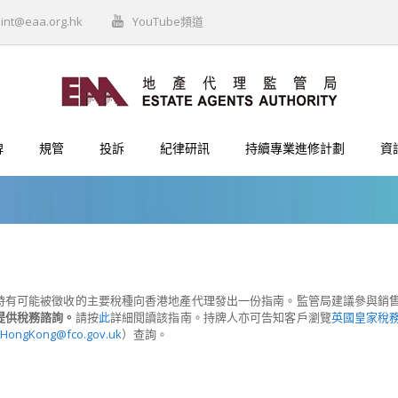
int@eaa.org.hk
YouTube頻道
牌
規管
投訴
紀律研訊
持續專業進修計劃
資
時有可能被徵收的主要稅種向香港地產代理發出一份指南。監管局建議參與銷
提供稅務諮詢。
請按
此
詳細閱讀該指南。持牌人亦可告知客戶瀏覽
英國皇家稅
.HongKong@fco.gov.uk
）查詢
。