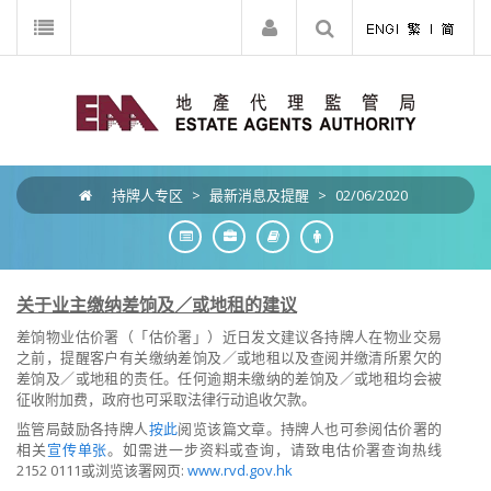
持牌人专区
>
最新消息及提醒
>
02/06/2020
关于业主缴纳差饷及／或地租的建议
差饷物业估价署（「估价署」）近日发文建议各持牌人在物业交易
之前，提醒客户有关缴纳差饷及／或地租以及查阅并缴清所累欠的
差饷及／或地租的责任。任何逾期未缴纳的差饷及／或地租均会被
征收附加费，政府也可采取法律行动追收欠款。
监管局鼓励各持牌人
按此
阅览该篇文章。持牌人也可参阅估价署的
相关
宣传单张
。如需进一步资料或查询，请致电估价署查询热线
2152 0111或浏览该署网页:
www.rvd.gov.hk