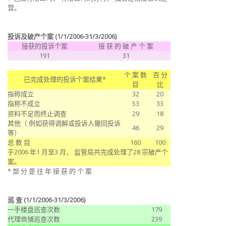
营。
投诉及破产个案
(1/1/2006-31/3/2006)
接获的投诉个案
接 获 的 破 产 个 案
191
31
个 案 数
百 分
已完成处理的投诉个案结果*
目
比
指称成立
32
20
指称不成立
53
33
资料不足而终止调查
29
18
其他（ 例如获得调解或投诉人撤回投诉
46
29
等）
总 数 目
160
100
于2006 年1 月至3 月， 监管局共完成处理了28 宗破产个
案。
* 部 分 是 往 年 接 获 的 个 案
巡 查 (1/1/2006-31/3/2006)
一手楼盘巡查次数
179
代理商铺巡查次数
239