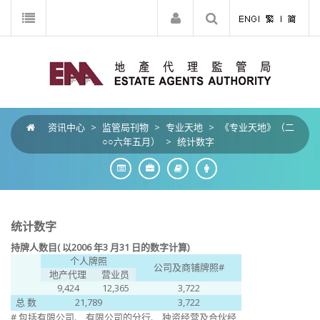
资讯中心
>
监管局刊物
>
专业天地
>
《专业天地》（二
○○六年五月）
>
统计数字
统计数字
持牌人数目( 以2006 年3 月31 日的数字计算)
个人牌照
公司及商铺牌照#
地产代理
营业员
9,424
12,365
3,722
总 数
21,789
3,722
# 包括有限公司、 有限公司的分行、 独资经营及合伙经