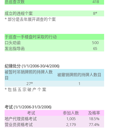
总巡查次数
418
成立的违规个案
8*
* 部分是去年展开调查的个案
于巡查一手楼盘时采取的行动
口头劝谕
500
发出指导函
65
纪律处分
(1/1/2006-30/4/2006)
被暂时吊销牌照的持牌人数
被撤销牌照的持牌人数目
目
27*
1
* 包 括 五 宗 破 产 个 案
考试
(1/1/2006-31/3/2006)
考试
参加人数
及格率
地产代理资格考试
1,005
18.5%
营业员资格考试
2,179
77.4%