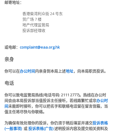
邮寄
地址：
香港柴湾利众街 24 号东
贸广场 7 楼
地产代理监管局
投诉部经理收
或电邮：
complaint@eaa.org.hk
亲身
你可以在
办公时间
内亲身到本局上述
地址
，向本局职员投诉。
电话
你可以致电监管局热线(电话号码: 2111 2777)。热线在办公时
间会由本局投诉部当值投诉主任接听，若线路繁忙或非
办公时
间
未能即时接听，你可以把名字和联络电话留在留言信箱，当
值主任将尽快与你联络。
为确保有效处理你的投诉，你仍须于稍后填妥并递交
投诉表格
(一般事项)
或
投诉表格(广告)
述明投诉内容及提交相关资料及