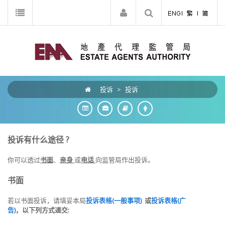
投诉
>
投诉
投诉有什么途径 ?
你可以透过
书面
、
亲身
或
电话
向监管局作出投诉。
书面
若以书面投诉，请填妥本局
投诉表格(一般事项)
或
投诉表格(广
告)
，以下列方式递交: