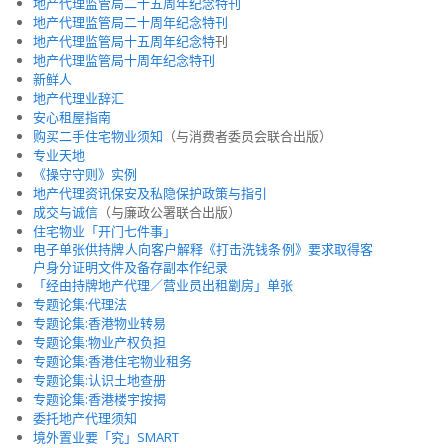
地产代理监管局二十五周年纪念特刊
地产代理监管局二十周年纪念特刊
地产代理监管局十五
周年纪念特
刊
地产代理监管局十周年纪念特刊
新鲜人
地产代理业辞汇
安心租屋指南
购买二手住宅物业须知
（与消费者委员会联合出版）
专业天地
《操守守则》实例
地产代理资讯保安及私隐保护政策与指引
成交与诚信
（与廉政公署联合出版）
住宅物业「开门七件事」
电子单张供持牌人向客户解释《打击洗钱条例》要求取得客
户身分证明文件及备存副本作纪录
「经由持牌地产代理／营业员出租劏房」单张
专题论集:代理法
专题论集:香港物业转易
专题论集:物业产权负担
专题论集:香港住宅物业租务
专题论集:认识土地查册
专题论集:香港楼宇按揭
委托地产代理须知
境外置业要「究」SMART